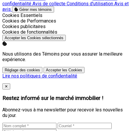
confidentialité
Avis de collecte
Conditions d’utilisation
Avis et
avis
Gérer mes témoins
Activer
Cookies Essentiels
Activer
Cookies de Performances
Activer
Cookies publicitaires
Activer
Cookies de fonctionnalités
Accepter les Cookies sélectionnés
Nous utilisons des Témoins pour vous assurer la meilleure
expérience.
Réglage des cookies
Accepter les Cookies
Lire nos politiques de confidentialité
Close
✕
Restez informé sur le marché immobilier !
Abonnez-vous à ma newsletter pour recevoir les nouvelles
du jour.