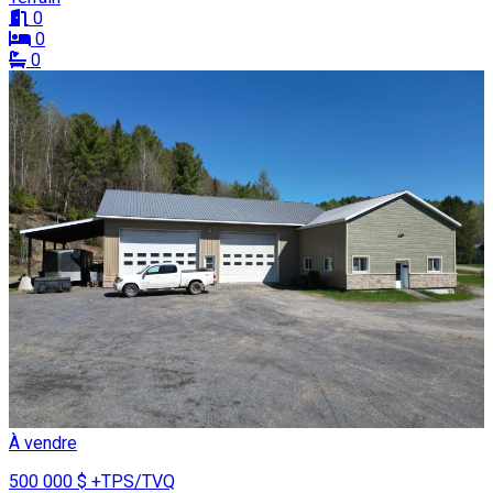
0
0
0
À vendre
500 000 $
+TPS/TVQ