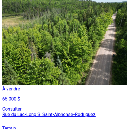
À vendre
65 000 $
Consulter
Rue du Lac-Long S. Saint-Alphonse-Rodriguez
Terrain