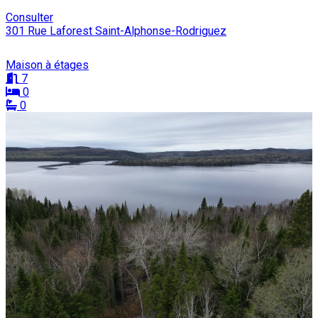
Consulter
301 Rue Laforest Saint-Alphonse-Rodriguez
Maison à étages
7
0
0