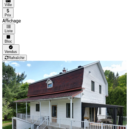
Ville
Prix
Affichage
Liste
Bloc
Vendus
Rafraîchir