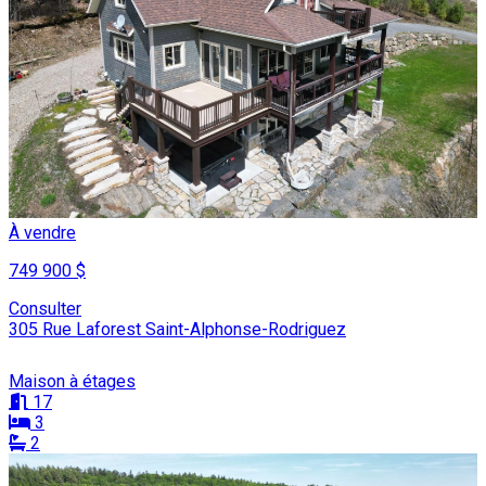
À vendre
749 900 $
Consulter
305 Rue Laforest Saint-Alphonse-Rodriguez
Maison à étages
17
3
2