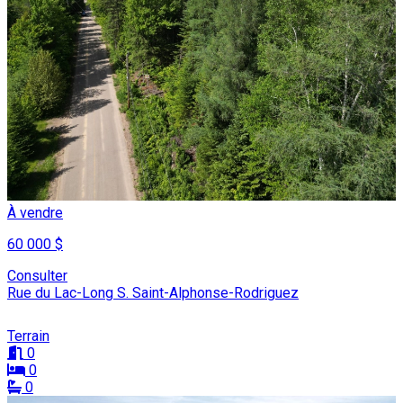
À vendre
60 000 $
Consulter
Rue du Lac-Long S. Saint-Alphonse-Rodriguez
Terrain
0
0
0