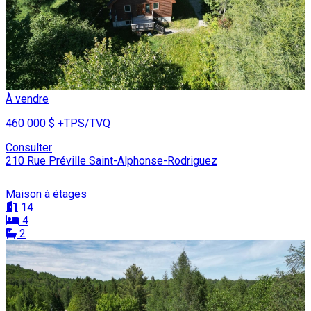
À vendre
460 000 $
+TPS/TVQ
Consulter
210 Rue Préville Saint-Alphonse-Rodriguez
Maison à étages
14
4
2