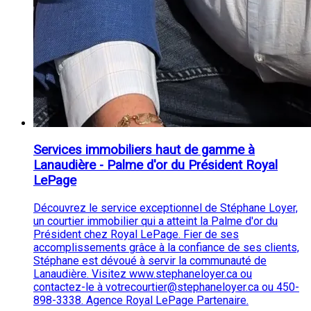
Services immobiliers haut de gamme à
Lanaudière - Palme d'or du Président Royal
LePage
Découvrez le service exceptionnel de Stéphane Loyer,
un courtier immobilier qui a atteint la Palme d'or du
Président chez Royal LePage. Fier de ses
accomplissements grâce à la confiance de ses clients,
Stéphane est dévoué à servir la communauté de
Lanaudière. Visitez www.stephaneloyer.ca ou
contactez-le à votrecourtier@stephaneloyer.ca ou 450-
898-3338. Agence Royal LePage Partenaire.