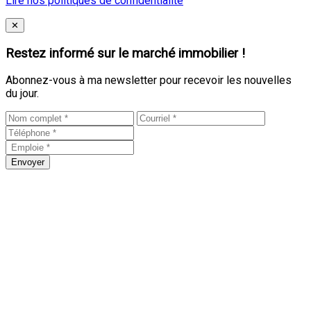
Lire nos politiques de confidentialité
Close
✕
Restez informé sur le marché immobilier !
Abonnez-vous à ma newsletter pour recevoir les nouvelles
du jour.
Envoyer