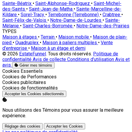
Sainte-Béatrix
•
Saint-Alphonse-Rodriguez
•
Saint-Michel-
des-Saints
•
Saint-Jean-de-Matha
•
Sainte-Marcelline-de-
Kildare
•
Sorel-Tracy
•
Terrebonne (Terrebonne)
•
Crabtree
•
Saint-Félix-de-Valois
•
Notre-Dame-de-Lourdes
•
Sainte-
Mélanie
•
Saint-Charles-Borromée
•
Notre-Dame-des-Prairies
TYPES
Maison à étages
•
Terrain
•
Maison mobile
•
Maison de plain-
pied
•
Quadruplex
•
Maison à paliers multiples
•
Vente
d'entreprise
•
Maison à un étage et demi
© 2026
EstateFunnel
. Tous droits réservés.
Politique de
confidentialité
Avis de collecte
Conditions d’utilisation
Avis et
avis
Gérer mes témoins
Activer
Cookies Essentiels
Activer
Cookies de Performances
Activer
Cookies publicitaires
Activer
Cookies de fonctionnalités
Accepter les Cookies sélectionnés
Nous utilisons des Témoins pour vous assurer la meilleure
expérience.
Réglage des cookies
Accepter les Cookies