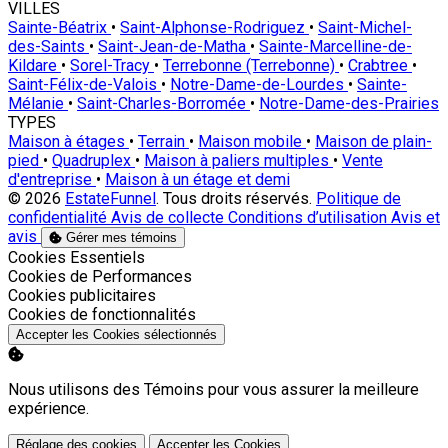
VILLES
Sainte-Béatrix
•
Saint-Alphonse-Rodriguez
•
Saint-Michel-
des-Saints
•
Saint-Jean-de-Matha
•
Sainte-Marcelline-de-
Kildare
•
Sorel-Tracy
•
Terrebonne (Terrebonne)
•
Crabtree
•
Saint-Félix-de-Valois
•
Notre-Dame-de-Lourdes
•
Sainte-
Mélanie
•
Saint-Charles-Borromée
•
Notre-Dame-des-Prairies
TYPES
Maison à étages
•
Terrain
•
Maison mobile
•
Maison de plain-
pied
•
Quadruplex
•
Maison à paliers multiples
•
Vente
d'entreprise
•
Maison à un étage et demi
© 2026
EstateFunnel
. Tous droits réservés.
Politique de
confidentialité
Avis de collecte
Conditions d’utilisation
Avis et
avis
Gérer mes témoins
Activer
Cookies Essentiels
Activer
Cookies de Performances
Activer
Cookies publicitaires
Activer
Cookies de fonctionnalités
Accepter les Cookies sélectionnés
Nous utilisons des Témoins pour vous assurer la meilleure
expérience.
Réglage des cookies
Accepter les Cookies