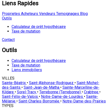
Liens Rapides
Proprietes
Acheteurs
Vendeurs
Temoignages
Blog
Outils
Calculateur de prêt hypothécaire
Taxe de mutation
Contact
Outils
Calculateur de prêt hypothécaire
Taxe de mutation
Liens immobiliers
VILLES
Sainte-Béatrix
•
Saint-Alphonse-Rodriguez
•
Saint-Michel-
des-Saints
•
Saint-Jean-de-Matha
•
Sainte-Marcelline-de-
Kildare
•
Sorel-Tracy
•
Terrebonne (Terrebonne)
•
Crabtree
•
Saint-Félix-de-Valois
•
Notre-Dame-de-Lourdes
•
Sainte-
Mélanie
•
Saint-Charles-Borromée
•
Notre-Dame-des-Prairies
TYPES