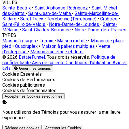
VILLES
Sainte-Béatrix
•
Saint-Alphonse-Rodriguez
•
Saint-Michel-
des-Saints
•
Saint-Jean-de-Matha
•
Sainte-Marcelline-de-
Kildare
•
Sorel-Tracy
•
Terrebonne (Terrebonne)
•
Crabtree
•
Saint-Félix-de-Valois
•
Notre-Dame-de-Lourdes
•
Sainte-
Mélanie
•
Saint-Charles-Borromée
•
Notre-Dame-des-Prairies
TYPES
Maison à étages
•
Terrain
•
Maison mobile
•
Maison de plain-
pied
•
Quadruplex
•
Maison à paliers multiples
•
Vente
d'entreprise
•
Maison à un étage et demi
© 2026
EstateFunnel
. Tous droits réservés.
Politique de
confidentialité
Avis de collecte
Conditions d’utilisation
Avis et
avis
Gérer mes témoins
Activer
Cookies Essentiels
Activer
Cookies de Performances
Activer
Cookies publicitaires
Activer
Cookies de fonctionnalités
Accepter les Cookies sélectionnés
Nous utilisons des Témoins pour vous assurer la meilleure
expérience.
Réglage des cookies
Accepter les Cookies