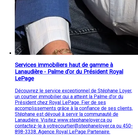
Services immobiliers haut de gamme à
Lanaudière - Palme d'or du Président Royal
LePage
Découvrez le service exceptionnel de Stéphane Loyer,
un courtier immobilier qui a atteint la Palme d'or du
Président chez Royal LePage. Fier de ses
accomplissements grâce à la confiance de ses clients,
Stéphane est dévoué à servir la communauté de
Lanaudière. Visitez www.stephaneloyer.ca ou
contactez-le à votrecourtier@stephaneloyer.ca ou 450-
898-3338. Agence Royal LePage Partenaire.