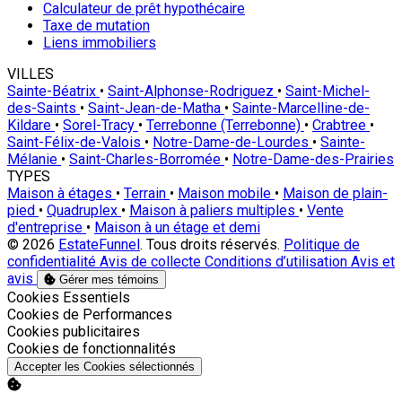
Calculateur de prêt hypothécaire
Taxe de mutation
Liens immobiliers
VILLES
Sainte-Béatrix
•
Saint-Alphonse-Rodriguez
•
Saint-Michel-
des-Saints
•
Saint-Jean-de-Matha
•
Sainte-Marcelline-de-
Kildare
•
Sorel-Tracy
•
Terrebonne (Terrebonne)
•
Crabtree
•
Saint-Félix-de-Valois
•
Notre-Dame-de-Lourdes
•
Sainte-
Mélanie
•
Saint-Charles-Borromée
•
Notre-Dame-des-Prairies
TYPES
Maison à étages
•
Terrain
•
Maison mobile
•
Maison de plain-
pied
•
Quadruplex
•
Maison à paliers multiples
•
Vente
d'entreprise
•
Maison à un étage et demi
© 2026
EstateFunnel
. Tous droits réservés.
Politique de
confidentialité
Avis de collecte
Conditions d’utilisation
Avis et
avis
Gérer mes témoins
Activer
Cookies Essentiels
Activer
Cookies de Performances
Activer
Cookies publicitaires
Activer
Cookies de fonctionnalités
Accepter les Cookies sélectionnés