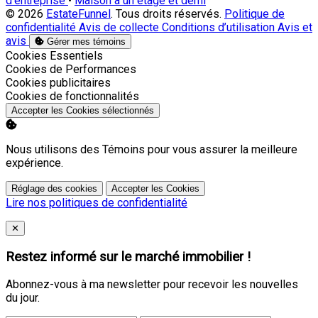
d'entreprise
•
Maison à un étage et demi
© 2026
EstateFunnel
. Tous droits réservés.
Politique de
confidentialité
Avis de collecte
Conditions d’utilisation
Avis et
avis
Gérer mes témoins
Activer
Cookies Essentiels
Activer
Cookies de Performances
Activer
Cookies publicitaires
Activer
Cookies de fonctionnalités
Accepter les Cookies sélectionnés
Nous utilisons des Témoins pour vous assurer la meilleure
expérience.
Réglage des cookies
Accepter les Cookies
Lire nos politiques de confidentialité
Close
✕
Restez informé sur le marché immobilier !
Abonnez-vous à ma newsletter pour recevoir les nouvelles
du jour.