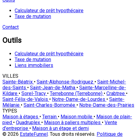
Calculateur de prêt hypothécaire
Taxe de mutation
Contact
Outils
Calculateur de prêt hypothécaire
Taxe de mutation
Liens immobiliers
VILLES
Sainte-Béatrix
•
Saint-Alphonse-Rodriguez
•
Saint-Michel-
des-Saints
•
Saint-Jean-de-Matha
•
Sainte-Marcelline-de-
Kildare
•
Sorel-Tracy
•
Terrebonne (Terrebonne)
•
Crabtree
•
Saint-Félix-de-Valois
•
Notre-Dame-de-Lourdes
•
Sainte-
Mélanie
•
Saint-Charles-Borromée
•
Notre-Dame-des-Prairies
TYPES
Maison à étages
•
Terrain
•
Maison mobile
•
Maison de plain-
pied
•
Quadruplex
•
Maison à paliers multiples
•
Vente
d'entreprise
•
Maison à un étage et demi
© 2026
EstateFunnel
. Tous droits réservés.
Politique de