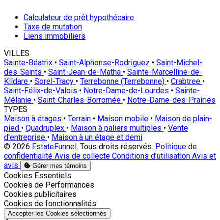
Calculateur de prêt hypothécaire
Taxe de mutation
Liens immobiliers
VILLES
Sainte-Béatrix
•
Saint-Alphonse-Rodriguez
•
Saint-Michel-
des-Saints
•
Saint-Jean-de-Matha
•
Sainte-Marcelline-de-
Kildare
•
Sorel-Tracy
•
Terrebonne (Terrebonne)
•
Crabtree
•
Saint-Félix-de-Valois
•
Notre-Dame-de-Lourdes
•
Sainte-
Mélanie
•
Saint-Charles-Borromée
•
Notre-Dame-des-Prairies
TYPES
Maison à étages
•
Terrain
•
Maison mobile
•
Maison de plain-
pied
•
Quadruplex
•
Maison à paliers multiples
•
Vente
d'entreprise
•
Maison à un étage et demi
© 2026
EstateFunnel
. Tous droits réservés.
Politique de
confidentialité
Avis de collecte
Conditions d’utilisation
Avis et
avis
Gérer mes témoins
Activer
Cookies Essentiels
Activer
Cookies de Performances
Activer
Cookies publicitaires
Activer
Cookies de fonctionnalités
Accepter les Cookies sélectionnés