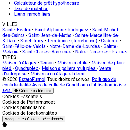
Calculateur de prêt hypothécaire
Taxe de mutation
Liens immobiliers
VILLES
Sainte-Béatrix
•
Saint-Alphonse-Rodriguez
•
Saint-Michel-
des-Saints
•
Saint-Jean-de-Matha
•
Sainte-Marcelline-de-
Kildare
•
Sorel-Tracy
•
Terrebonne (Terrebonne)
•
Crabtree
•
Saint-Félix-de-Valois
•
Notre-Dame-de-Lourdes
•
Sainte-
Mélanie
•
Saint-Charles-Borromée
•
Notre-Dame-des-Prairies
TYPES
Maison à étages
•
Terrain
•
Maison mobile
•
Maison de plain-
pied
•
Quadruplex
•
Maison à paliers multiples
•
Vente
d'entreprise
•
Maison à un étage et demi
© 2026
EstateFunnel
. Tous droits réservés.
Politique de
confidentialité
Avis de collecte
Conditions d’utilisation
Avis et
avis
Gérer mes témoins
Activer
Cookies Essentiels
Activer
Cookies de Performances
Activer
Cookies publicitaires
Activer
Cookies de fonctionnalités
Accepter les Cookies sélectionnés