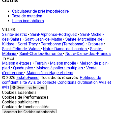
Outils
Calculateur de prêt hypothécaire
Taxe de mutation
Liens immobiliers
VILLES
Sainte-Béatrix
•
Saint-Alphonse-Rodriguez
•
Saint-Michel-
des-Saints
•
Saint-Jean-de-Matha
•
Sainte-Marcelline-de-
Kildare
•
Sorel-Tracy
•
Terrebonne (Terrebonne)
•
Crabtree
•
Saint-Félix-de-Valois
•
Notre-Dame-de-Lourdes
•
Sainte-
Mélanie
•
Saint-Charles-Borromée
•
Notre-Dame-des-Prairies
TYPES
Maison à étages
•
Terrain
•
Maison mobile
•
Maison de plain-
pied
•
Quadruplex
•
Maison à paliers multiples
•
Vente
d'entreprise
•
Maison à un étage et demi
© 2026
EstateFunnel
. Tous droits réservés.
Politique de
confidentialité
Avis de collecte
Conditions d’utilisation
Avis et
avis
Gérer mes témoins
Activer
Cookies Essentiels
Activer
Cookies de Performances
Activer
Cookies publicitaires
Activer
Cookies de fonctionnalités
Accepter les Cookies sélectionnés