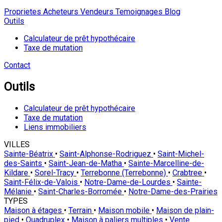
Proprietes
Acheteurs
Vendeurs
Temoignages
Blog
Outils
Calculateur de prêt hypothécaire
Taxe de mutation
Contact
Outils
Calculateur de prêt hypothécaire
Taxe de mutation
Liens immobiliers
VILLES
Sainte-Béatrix
•
Saint-Alphonse-Rodriguez
•
Saint-Michel-
des-Saints
•
Saint-Jean-de-Matha
•
Sainte-Marcelline-de-
Kildare
•
Sorel-Tracy
•
Terrebonne (Terrebonne)
•
Crabtree
•
Saint-Félix-de-Valois
•
Notre-Dame-de-Lourdes
•
Sainte-
Mélanie
•
Saint-Charles-Borromée
•
Notre-Dame-des-Prairies
TYPES
Maison à étages
•
Terrain
•
Maison mobile
•
Maison de plain-
pied
•
Quadruplex
•
Maison à paliers multiples
•
Vente