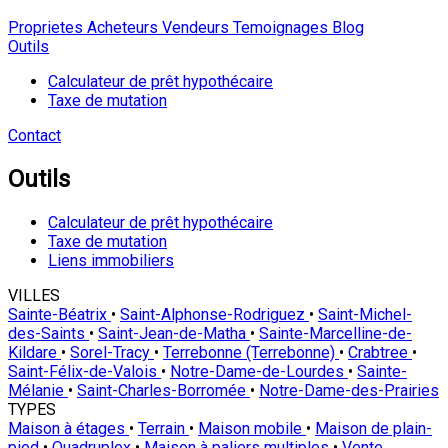
Proprietes
Acheteurs
Vendeurs
Temoignages
Blog
Outils
Calculateur de prêt hypothécaire
Taxe de mutation
Contact
Outils
Calculateur de prêt hypothécaire
Taxe de mutation
Liens immobiliers
VILLES
Sainte-Béatrix
•
Saint-Alphonse-Rodriguez
•
Saint-Michel-
des-Saints
•
Saint-Jean-de-Matha
•
Sainte-Marcelline-de-
Kildare
•
Sorel-Tracy
•
Terrebonne (Terrebonne)
•
Crabtree
•
Saint-Félix-de-Valois
•
Notre-Dame-de-Lourdes
•
Sainte-
Mélanie
•
Saint-Charles-Borromée
•
Notre-Dame-des-Prairies
TYPES
Maison à étages
•
Terrain
•
Maison mobile
•
Maison de plain-
pied
•
Quadruplex
•
Maison à paliers multiples
•
Vente