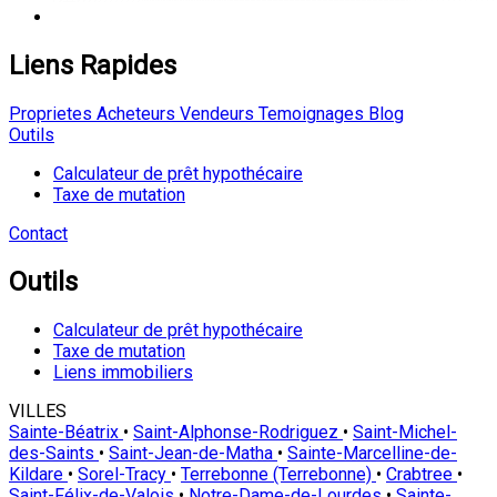
Liens Rapides
Proprietes
Acheteurs
Vendeurs
Temoignages
Blog
Outils
Calculateur de prêt hypothécaire
Taxe de mutation
Contact
Outils
Calculateur de prêt hypothécaire
Taxe de mutation
Liens immobiliers
VILLES
Sainte-Béatrix
•
Saint-Alphonse-Rodriguez
•
Saint-Michel-
des-Saints
•
Saint-Jean-de-Matha
•
Sainte-Marcelline-de-
Kildare
•
Sorel-Tracy
•
Terrebonne (Terrebonne)
•
Crabtree
•
Saint-Félix-de-Valois
•
Notre-Dame-de-Lourdes
•
Sainte-